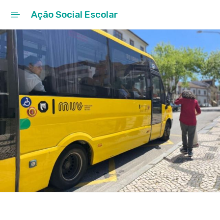
Ação Social Escolar
Início
Cidade Educadora
Ação Social Escolar
Rede Escolar
EMENTAS ESCOLARES
Projetos Educativos
Entre Museus
Notícias / Agenda
Notícias