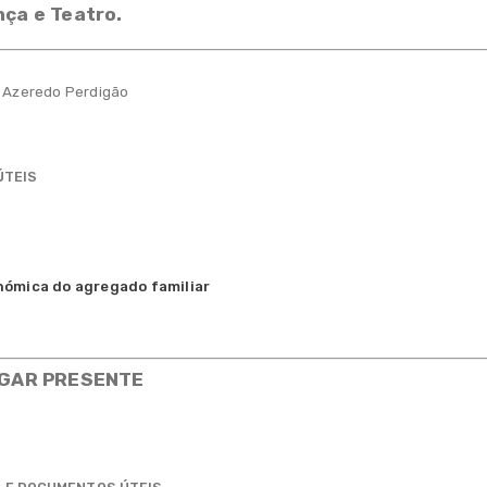
nça e Teatro.
e Azeredo Perdigão
ÚTEIS
nómica do agregado familiar
LUGAR PRESENTE