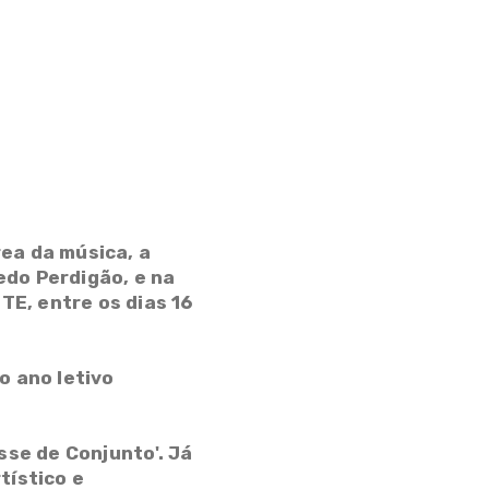
rea da música, a
edo Perdigão, e na
E, entre os dias 16
o ano letivo
sse de Conjunto'. Já
tístico e