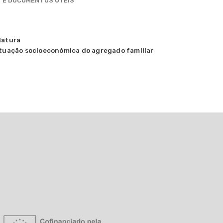
 E DOCUMENTOS ÚTEIS
datura
ituação socioeconómica do agregado familiar