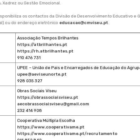
a, Xadrez ou Gestão Emocional.
disponibiliza os contactos da Divisão de Desenvolvimento Educativo e 
al) ou do endereço eletrónico
educacao@cmviseu.pt
.
Associação Tempos Brilhantes
https://atbrilhantes.pt
https://rh.atbrilhantes.pt
910 476 731
UPEE – União de Pais e Encarregados de Educação do Agrup
upee@aeviseunorte.pt
928 035 327
Obras Sociais Viseu
https://obrassociaisviseu.pt
aecobrassociaisviseu@gmail.com
232 414 908
Cooperativa Múltipla Escolha
https://www.cooperativame.pt
https://www.cooperativame.pt/recrutamento