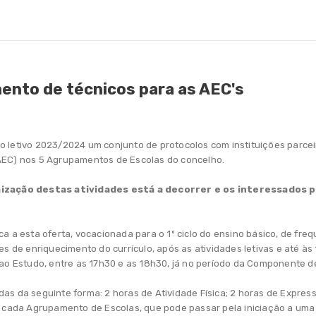
ento de técnicos para as AEC's
no letivo 2023/2024 um conjunto de protocolos com instituições parce
(AEC) nos 5 Agrupamentos de Escolas do concelho.
ização destas atividades está a decorrer e os interessados
a a esta oferta, vocacionada para o 1º ciclo do ensino básico, de freq
es de enriquecimento do currículo, após as atividades letivas e até às
 ao Estudo, entre as 17h30 e as 18h30, já no período da Componente de
as da seguinte forma: 2 horas de Atividade Física; 2 horas de Express
de cada Agrupamento de Escolas, que pode passar pela iniciação a uma 