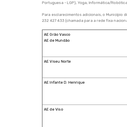
Portuguesa - LGP), Yoga, Informática/Robótic
Agenda
Para esclarecimentos adicionais, o Município 
232 427 433 (chamada para a rede fixa nacion
Galeria
AE Grão Vasco
Contactos
AE de Mundão
Fale Connosco
AE Viseu Norte
AE Infante D. Henrique
AE de Viso