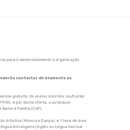
iras para o desenvolvimento e organização
 poderão contactar diretamente as
uência gratuita. Os alunos inscritos usufruirão
 17h30. A par desta oferta, a autarquia
 Apoio à Família (CAF).
ão Artística (Música e Dança); e 1 hora de área
língua estrangeira (Inglês ou Língua Gestual