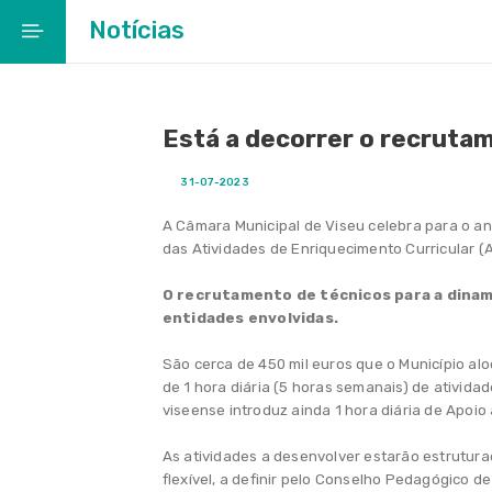
Notícias
Início
Está a decorrer o recrutam
Cidade Educadora
31-07-2023
Ação Social Escolar
A Câmara Municipal de Viseu celebra para o a
Rede Escolar
das Atividades de Enriquecimento Curricular 
EMENTAS ESCOLARES
O recrutamento de técnicos para a dinam
entidades envolvidas.
Projetos Educativos
São cerca de 450 mil euros que o Município aloc
de 1 hora diária (5 horas semanais) de atividad
Entre Museus
viseense introduz ainda 1 hora diária de Apoio
Notícias / Agenda
As atividades a desenvolver estarão estruturad
flexível, a definir pelo Conselho Pedagógico 
Notícias